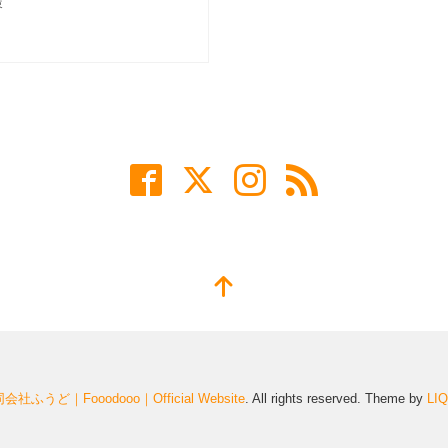
策
会社ふうど｜Fooodooo｜Official Website
. All rights reserved.
Theme by
LI