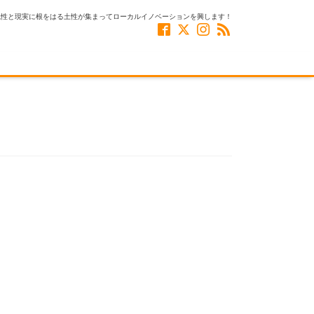
風性と現実に根をはる土性が集まってローカルイノベーションを興します！