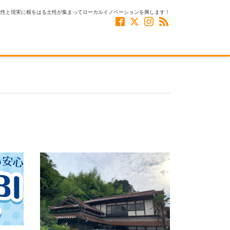
風性と現実に根をはる土性が集まってローカルイノベーションを興します！