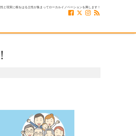
風性と現実に根をはる土性が集まってローカルイノベーションを興します！
！