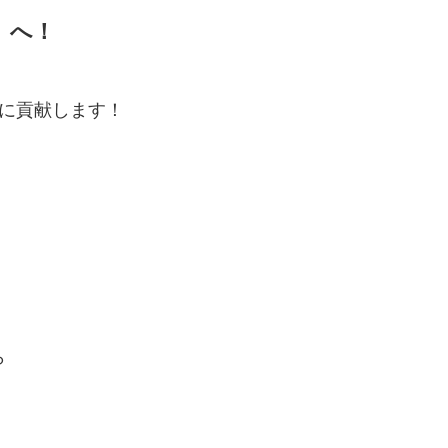
」
へ！
sに貢献します！
ら